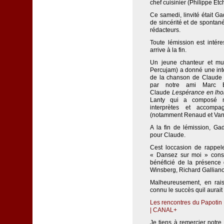
chef cuisinier (Philippe Etc
Ce samedi, linvité était 
de sincérité et de spontané
rédacteurs.
Toute lémission est inté
arrive à la fin.
Un jeune chanteur et mus
Percujam) a donné une inte
de la chanson de Claud
par notre ami Marc B
Claude
Lespérance en l
Lanty qui a composé 
interprètes et accompa
(notamment Renaud et Van
A la fin de lémission, Ga
pour Claude.
Cest loccasion de rappel
« Dansez sur moi » consa
bénéficié de la présence
Winsberg, Richard Galliano 
Malheureusement, en rai
connu le succès quil aurait
Les rencontres du Papotin 
| CANAL+
Je tiens à remercier notre