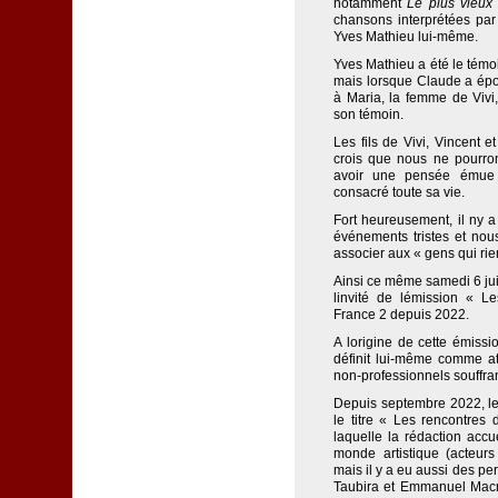
notamment
Le plus vieux
chansons interprétées pa
Yves Mathieu lui-même.
Yves Mathieu a été le témo
mais lorsque Claude a épou
à Maria, la femme de Vivi,
son témoin.
Les fils de Vivi, Vincent e
crois que nous ne pourron
avoir une pensée émue 
consacré toute sa vie.
Fort heureusement, il ny
événements tristes et no
associer aux « gens qui rien
Ainsi ce même samedi 6 juin
linvité de lémission « 
France 2 depuis 2022.
A lorigine de cette émissi
définit lui-même comme a
non-professionnels souffran
Depuis septembre 2022, le 
le titre « Les rencontres
laquelle la rédaction acc
monde artistique (acteurs
mais il y a eu aussi des per
Taubira et Emmanuel Macr