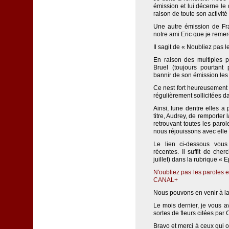
émission et lui décerne le d
raison de toute son activit
Une autre émission de Fr
notre ami Eric que je remer
Il sagit de « Noubliez pas
En raison des multiples p
Bruel (toujours pourtant
bannir de son émission les
Ce nest fort heureusement
régulièrement sollicitées d
Ainsi, lune dentre elles 
titre, Audrey, de remporte
retrouvant toutes les paro
nous réjouissons avec elle 
Le lien ci-dessous vou
récentes. Il suffit de cher
juillet) dans la rubrique « 
N'oubliez pas les paroles 
CANAL+
Nous pouvons en venir à la
Le mois dernier, je vous a
sortes de fleurs citées par 
Bravo et merci à ceux qui o