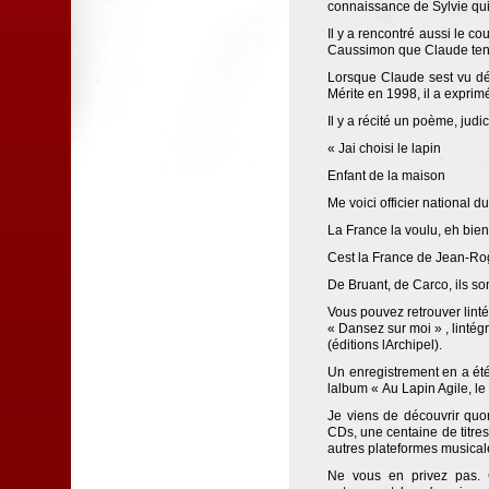
connaissance de Sylvie qu
Il y a rencontré aussi le co
Caussimon que Claude tena
Lorsque Claude sest vu dé
Mérite en 1998, il a exprim
Il y a récité un poème, judic
« Jai choisi le lapin
Enfant de la maison
Me voici officier national d
La France la voulu, eh bien 
Cest la France de Jean-R
De Bruant, de Carco, ils sont
Vous pouvez retrouver lint
« Dansez sur moi » , lint
(éditions lArchipel).
Un enregistrement en a été 
lalbum « Au Lapin Agile, l
Je viens de découvrir quo
CDs, une centaine de titre
autres plateformes musical
Ne vous en privez pas. C