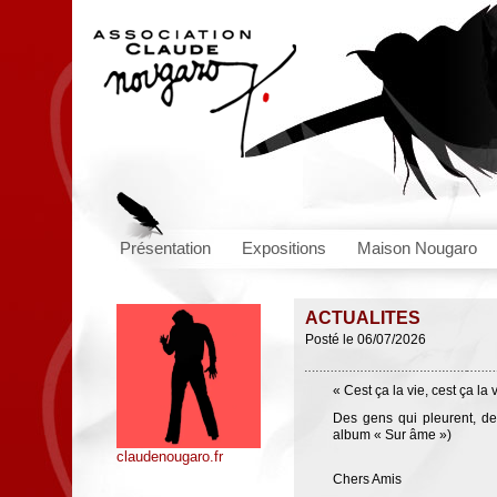
Présentation
Expositions
Maison Nougaro
ACTUALITES
Posté le 06/07/2026
« Cest ça la vie, cest ça la 
Des gens qui pleurent, de
album « Sur âme »)
claudenougaro.fr
Chers Amis