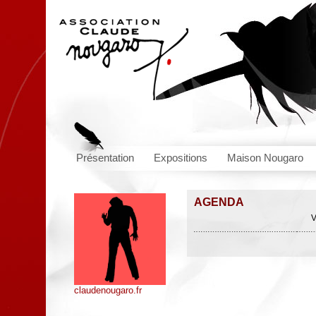
Présentation
Expositions
Maison Nougaro
AGENDA
V
claudenougaro.fr